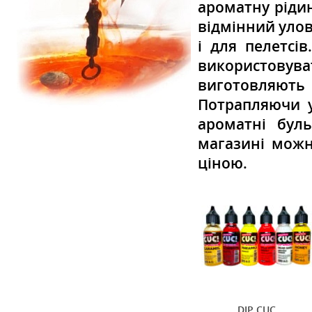
ароматну рідин
відмінний улов
і для пелетсі
використовуват
виготовляют
Потрапляючи 
ароматні бул
магазині можн
ціною.
DIP CUC