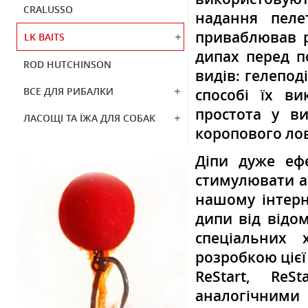
CRALUSSO
надання пеле
приваблював р
LK BAITS
дипах перед п
ROD HUTCHINSON
видів: гелепод
ВСЕ ДЛЯ РИБАЛКИ
способі їх в
простота у в
ЛАСОЩІ ТА ЇЖА ДЛЯ СОБАК
коропового лов
Діпи дуже еф
стимулювати а
нашому інтерн
дипи від відом
спеціальних 
розробкою цієї
ReStart, ReS
аналогічними