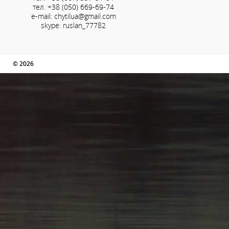
тел. +38 (050) 669-69-74
e-mail: chytilua@gmail.com
skype: ruslan_77782
© 2026