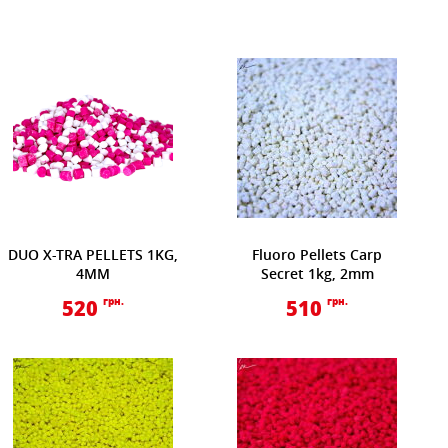
DUO X-TRA PELLETS 1KG,
Fluoro Pellets Carp
4MM
Secret 1kg, 2mm
520
грн.
510
грн.