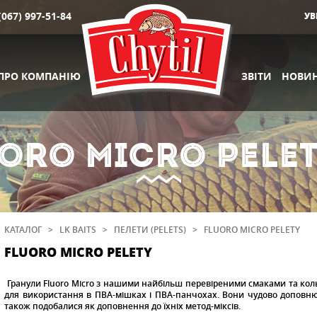
(067) 997-51-84
УВ
ПРО КОМПАНІЮ
ЗВІТИ
НОВИ
ORO MICRO PELE
КАТАЛОГ
>
LK BAITS
>
ПЕЛЕТИ (PELETS)
>
FLUORO MICRO PELETY
FLUORO MICRO PELETY
Гранули Fluoro Micro з нашими найбільш перевіреними смаками та коль
для використання в ПВА-мішках і ПВА-панчохах. Вони чудово доповн
також подобалися як доповнення до їхніх метод-міксів.