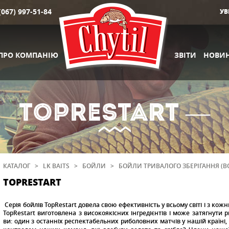
(067) 997-51-84
УВ
ПРО КОМПАНІЮ
ЗВІТИ
НОВИ
TOPRESTART —
КАТАЛОГ
>
LK BAITS
>
БОЙЛИ
>
БОЙЛИ ТРИВАЛОГО ЗБЕРІГАННЯ (BO
TOPRESTART
Серія бойлів TopRestart довела свою ефективність у всьому світі і з кож
TopRestart виготовлена з високоякісних інгредієнтів і може затягнути 
ви: один з останніх респектабельних риболовних матчів у нашій країні,