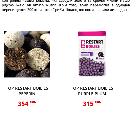
контролем наших команд, які здобули золото та срібло? Члени нашо
рідкою їжею All Amino Nutric. Крім того, вони перемогли в одноде
перевищення 200 кг залікової риби. Цікаво, що вони зловили лише дві н
TOP RESTART BOILIES
TOP RESTART BOILIES
PEPERIN
PURPLE PLUM
354
грн.
315
грн.