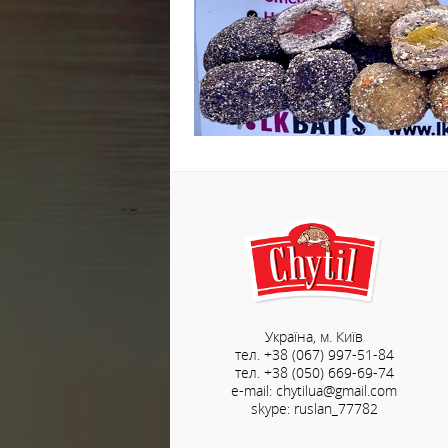
Україна, м. Київ
тел. +38 (067) 997-51-84
тел. +38 (050) 669-69-74
e-mail: chytilua@gmail.com
skype: ruslan_77782