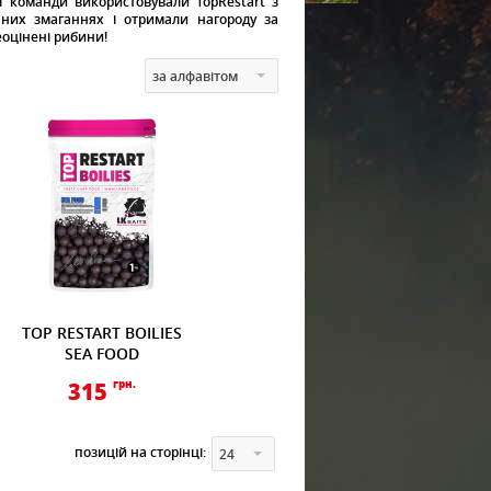
ї команди використовували TopRestart з
нних змаганнях і отримали нагороду за
еоцінені рибини!
за алфавітом
TOP RESTART BOILIES
SEA FOOD
315
грн.
позицій на сторінці:
24