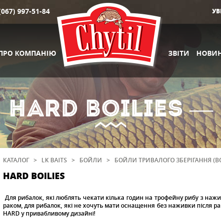
(067) 997-51-84
УВ
ПРО КОМПАНІЮ
ЗВІТИ
НОВИ
HARD BOILIES —
КАТАЛОГ
>
LK BAITS
>
БОЙЛИ
>
БОЙЛИ ТРИВАЛОГО ЗБЕРІГАННЯ (BO
HARD BOILIES
Для рибалок, які люблять чекати кілька годин на трофейну рибу з наж
раком, для рибалок, які не хочуть мати оснащення без наживки після ра
HARD у привабливому дизайні!