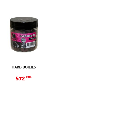
HARD BOILIES
572
грн.