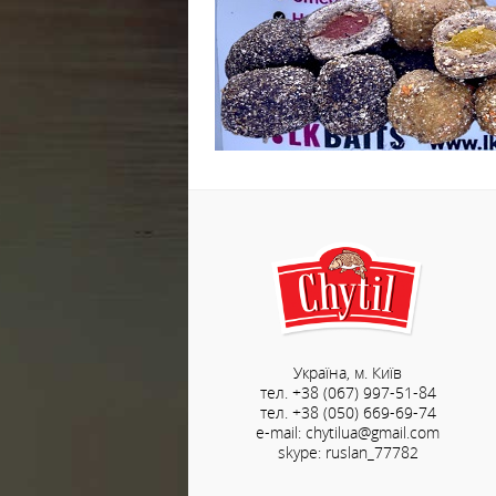
Україна, м. Київ
тел. +38 (067) 997-51-84
тел. +38 (050) 669-69-74
e-mail: chytilua@gmail.com
skype: ruslan_77782