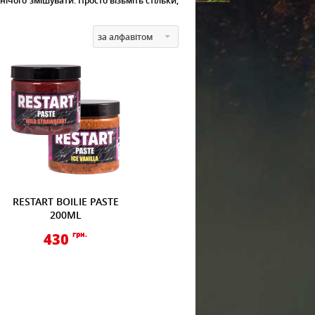
ічого змішувати. Просто візьміть стільки,
за алфавітом
RESTART BOILIE PASTE
200ML
430
грн.