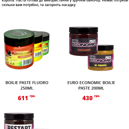
коропа. Паста готова до використання у зручній баночці. Немає потреби н
скільки вам потрібно, та загорніть насадку.
BOILIE PASTE FLUORO
EURO ECONOMIC BOILIE
250ML
PASTE 200ML
611
грн.
430
грн.