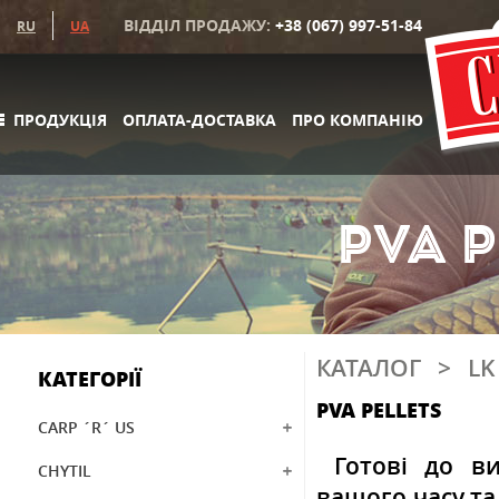
ВІДДІЛ ПРОДАЖУ:
+38 (067) 997-51-84
RU
UA
ПРОДУКЦІЯ
ОПЛАТА-ДОСТАВКА
ПРО КОМПАНІЮ
PVA P
КАТАЛОГ
>
LK
КАТЕГОРІЇ
PVA PELLETS
CARP ´R´ US
Готові до ви
CHYTIL
вашого часу та