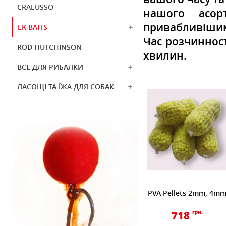
CRALUSSO
нашого асор
привабливішим
LK BAITS
Час розчинност
ROD HUTCHINSON
хвилин.
ВСЕ ДЛЯ РИБАЛКИ
ЛАСОЩІ ТА ЇЖА ДЛЯ СОБАК
PVA Pellets 2mm, 4m
718
грн.